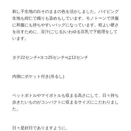
刺し子生地の白そのままの色を活かしました。パイピング
生地も紺仁で織りも染めもしています。モノトーンで洋服
に和服にも持ちやすいバッグになっています。程よい硬さ
を出すために、豆汁(ごじる)いわゆる豆乳で下処理をして
います。
タテ22センチ×ヨコ25センチ×は12センチ
内側にポケット付き(吊るし)
ペットボトルやマイボトルも収まる高さにして、日々持ち
歩きたいものがコンパクトに収まるサイズにこだわりまし
た。
日々是好日でありますように。