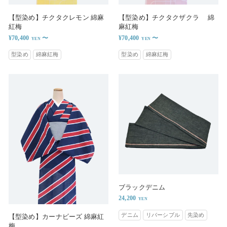
【型染め】チクタクレモン 綿麻
【型染め】チクタクザクラ 綿
紅梅
麻紅梅
¥70,400
〜
¥70,400
〜
型染め
綿麻紅梅
型染め
綿麻紅梅
ブラックデニム
24,200
デニム
リバーシブル
先染め
【型染め】カーナビーズ 綿麻紅
梅