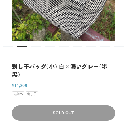
刺し子バッグ(小) 白×濃いグレー(墨
黒)
通
販
¥14,300
常
売
先染め
刺し子
価
価
格
格
SOLD OUT