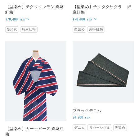
【型染め】チクタクレモン 綿麻
【型染め】チクタクザクラ 綿
紅梅
麻紅梅
¥70,400
〜
¥70,400
〜
型染め
綿麻紅梅
型染め
綿麻紅梅
ブラックデニム
24,200
デニム
リバーシブル
先染め
【型染め】カーナビーズ 綿麻紅
梅