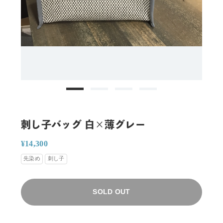
刺し子バッグ 白×薄グレー
通
販
¥14,300
常
売
先染め
刺し子
価
価
格
格
SOLD OUT