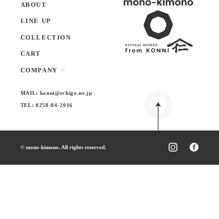
ABOUT
LINE UP
COLLECTION
CART
COMPANY
MAIL:
konni@echigo.ne.jp
TEL:
0258-84-2016
© mono-kimono. All rights reserved.