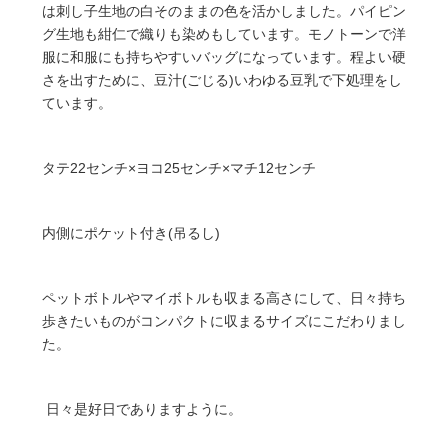
は刺し子生地の白そのままの色を活かしました。パイピン
グ生地も紺仁で織りも染めもしています。モノトーンで洋
服に和服にも持ちやすいバッグになっています。程よい硬
さを出すために、豆汁(ごじる)いわゆる豆乳で下処理をし
ています。
タテ22センチ×ヨコ25センチ×マチ12センチ
内側にポケット付き(吊るし)
ペットボトルやマイボトルも収まる高さにして、日々持ち
歩きたいものがコンパクトに収まるサイズにこだわりまし
た。
日々是好日でありますように。