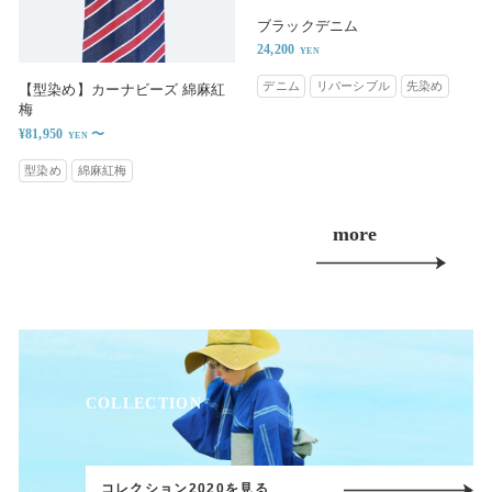
ブラックデニム
24,200
デニム
リバーシブル
先染め
【型染め】カーナビーズ 綿麻紅
梅
¥81,950
〜
型染め
綿麻紅梅
more
COLLECTION
コレクション2020を見る