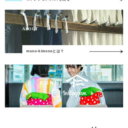
ABOUT
mono-kimonoとは？