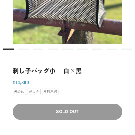
刺し子バッグ小 白×黒
通
販
¥14,300
常
売
先染め
刺し子
片貝木綿
価
価
格
格
SOLD OUT