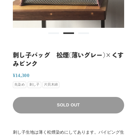
刺し子バッグ 松煙(薄いグレー)×くす
みピンク
通
販
¥14,300
常
売
先染め
刺し子
片貝木綿
価
価
格
格
SOLD OUT
刺し子生地は薄く松煙染めにしてあります。パイピング生