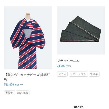
ブラックデニム
24,200
デニム
リバーシブル
先染め
【型染め】カーナビーズ 綿麻紅
梅
¥81,950
〜
型染め
綿麻紅梅
more