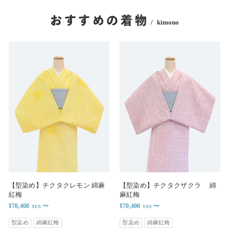
おすすめの着物
kimono
【型染め】チクタクレモン 綿麻
【型染め】チクタクザクラ 綿
紅梅
麻紅梅
¥70,400
〜
¥70,400
〜
型染め
綿麻紅梅
型染め
綿麻紅梅